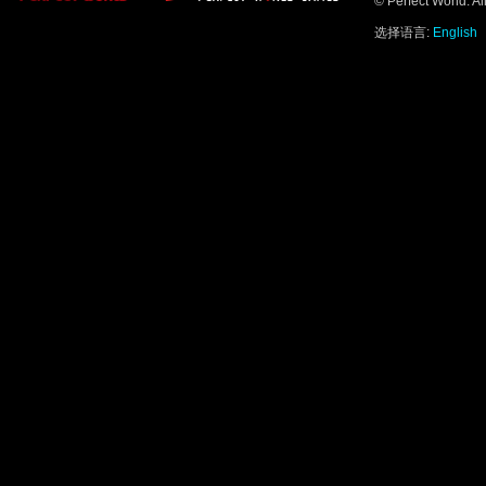
© Perfect World. A
选择语言:
English