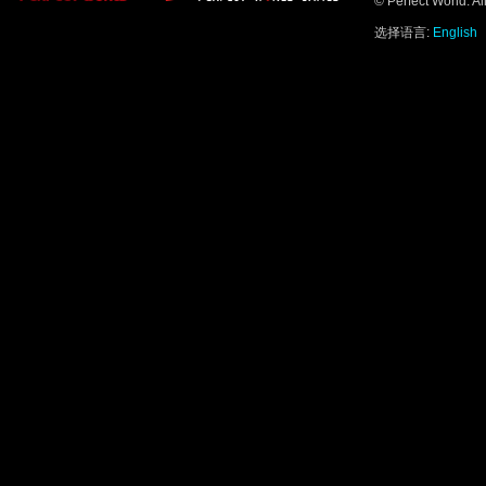
© Perfect World. A
选择语言:
English